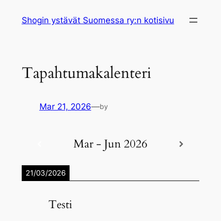
Skip
Shogin ystävät Suomessa ry:n kotisivu
to
content
Tapahtumakalenteri
Mar 21, 2026
—
by
Mar - Jun 2026
21/03/2026
Testi